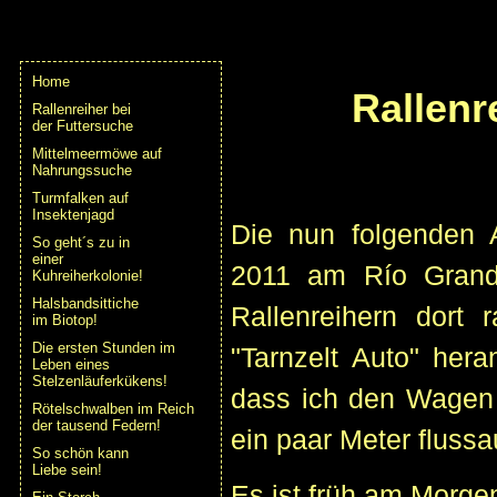
Home
Rallenr
Rallenreiher bei
der Futtersuche
Mittelmeermöwe auf
Nahrungssuche
Turmfalken auf
Insektenjagd
Die nun folgenden 
So geht´s zu in
einer
2011 am Río Grande
Kuhreiherkolonie!
Halsbandsittiche
Rallenreihern dort
im Biotop!
Die ersten Stunden im
"Tarnzelt Auto" her
Leben eines
Stelzenläuferkükens!
dass ich den Wagen 
Rötelschwalben im Reich
der tausend Federn!
ein paar Meter flussa
So schön kann
Liebe sein!
Es ist früh am Morgen