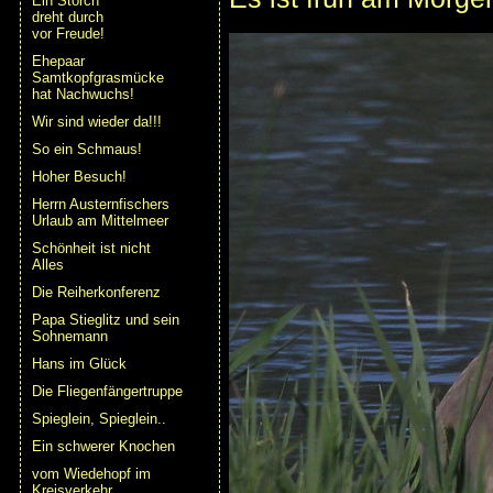
Ein Storch
dreht durch
vor Freude!
Ehepaar
Samtkopfgrasmücke
hat Nachwuchs!
Wir sind wieder da!!!
So ein Schmaus!
Hoher Besuch!
Herrn Austernfischers
Urlaub am Mittelmeer
Schönheit ist nicht
Alles
Die Reiherkonferenz
Papa Stieglitz und sein
Sohnemann
Hans im Glück
Die Fliegenfängertruppe
Spieglein, Spieglein..
Ein schwerer Knochen
vom Wiedehopf im
Kreisverkehr